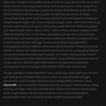
Indonesia. Dengan menawarkan jackpot terbesar yang pernah ada, slot online
mulai populer dari yang berupa mesin slot menjadi game online uang asli di
dunia. Melihat perkembangan jaman khususnya di Indonesia game slot atau
dikenal dengan judi slot online sudah menjadi rahasia umum di setiap
masyarakat yang gemar bermain game ataupun mencari kegiatan sampingan
yang menguntungkan dan instant. Namun jangan salah, selain slot online juga
banyak sekali permainan game online yang marak diminati oleh para pemain
judi seperti togel online, poker online, casino online, ataupun tangkas online.
Pada kesempatan kali ini kita akan membahas judi apa saja yang memang
diminati dan juga terpercaya khususnya dalam memberikan pengalaman seru
kepada setiap pemain sehingga membuat kecanduan apalagi ketika
mendapatkan jackpot terbesar dalam permainan tersebut. Sebelumnya perlu
diketahui bahwa dari sekian jenis permainan judi online, yang paling diminati
masyarakat Indonesia sekarang ini adalah slot online. Mengapa slot online?
secara ringkas slot online adalah permainan yang memiliki gameplay menarik
dengan taruhan terkecil yaitu 200 rupiah anda dapat berkesempatan
mendapatkan jackpot hingga 100x bahkan 5000x nilai taruhannya.
Dengan demikian sudah dipastikan kamu tidak akan salah pilih mencari situs
judi yang gacor di internet khususnya untuk orang Indonesia sehingga
memberikan anda pemain rasa aman dan bahagia ketika bermain. Situs
Heyslot88
juga memberikan bocoran pola rtp slot gacor online terbaru setiap
harinya, sehingga anda bisa mendapatkan jackpot dan meraih kemenangan
besar. Segera daftar dan bermain bersama kami untuk mendapatkan
kemenangan anda hari ini hanya di situs slot88 resmi heyslot88.