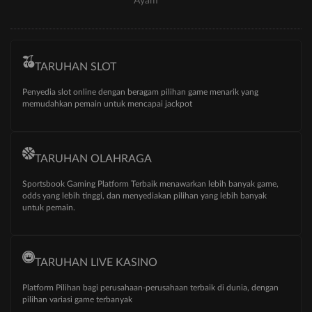
Ayam
TARUHAN SLOT
Penyedia slot online dengan beragam pilihan game menarik yang
memudahkan pemain untuk mencapai jackpot
TARUHAN OLAHRAGA
Sportsbook Gaming Platform Terbaik menawarkan lebih banyak game,
odds yang lebih tinggi, dan menyediakan pilihan yang lebih banyak
untuk pemain.
TARUHAN LIVE KASINO
Platform Pilihan bagi perusahaan-perusahaan terbaik di dunia, dengan
pilihan variasi game terbanyak