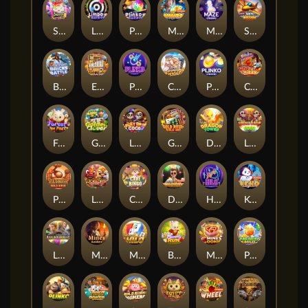
Sweet Scratch
Limbo Rainbow
Plinko Rainbow
Mines
Maze Classic
Sky Mission
Bricks Battle
Egypt Gem Scratch
Plinko Neon
Cookie Fiesta
Plinko Classic
Chili Fiesta
Forest Tea Party
Golden Clover
Lucky Drop: Coco 2
Gold Rush: Wild Dig
Dragon Tower
Lucky Drop-Coco
Plinko Gold Rush
Lucky Drop-GongXiFaChai
Cave Bingo
Diamonds
Hilo Neon
Keno
Lucky Drop-Olympus
Mines Raider
Multi Hilo
Bunny Run
Mines Cookie
Paradise Hilo