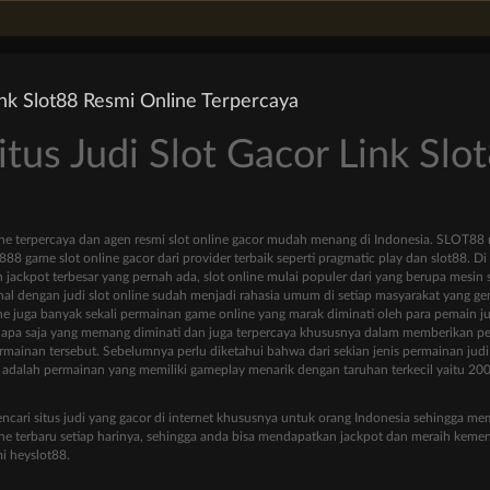
ink Slot88 Resmi Online Terpercaya
us Judi Slot Gacor Link Slo
ine terpercaya dan agen resmi slot online gacor mudah menang di Indonesia. SLOT88 
88 game slot online gacor dari provider terbaik seperti pragmatic play dan slot88. D
ckpot terbesar yang pernah ada, slot online mulai populer dari yang berupa mesin sl
al dengan judi slot online sudah menjadi rahasia umum di setiap masyarakat yang 
e juga banyak sekali permainan game online yang marak diminati oleh para pemain judi
udi apa saja yang memang diminati dan juga terpercaya khususnya dalam memberikan 
ainan tersebut. Sebelumnya perlu diketahui bahwa dari sekian jenis permainan judi o
line adalah permainan yang memiliki gameplay menarik dengan taruhan terkecil yaitu
ncari situs judi yang gacor di internet khususnya untuk orang Indonesia sehingga m
ine terbaru setiap harinya, sehingga anda bisa mendapatkan jackpot dan meraih keme
i heyslot88.