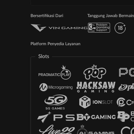
Bersertifikasi Dari
Tanggung Jawab Bermain
Platform Penyedia Layanan
Slots