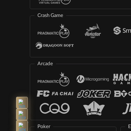
Crash Game
Arcade
Poker
E