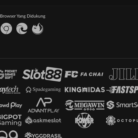
Browser Yang Didukung