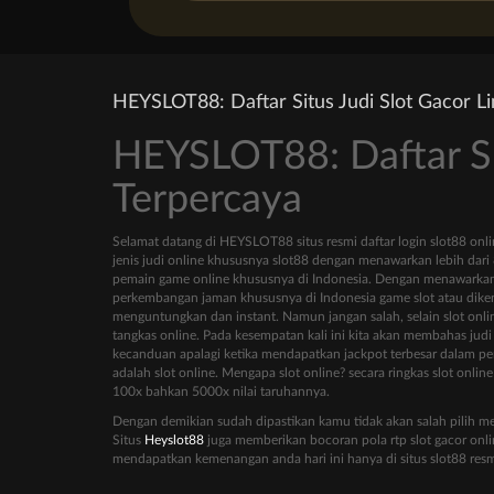
HEYSLOT88: Daftar Situs Judi Slot Gacor L
HEYSLOT88: Daftar Sit
Terpercaya
Selamat datang di HEYSLOT88 situs resmi daftar login slot88 onl
jenis judi online khususnya slot88 dengan menawarkan lebih dari 8
pemain game online khususnya di Indonesia. Dengan menawarkan ja
perkembangan jaman khususnya di Indonesia game slot atau diken
menguntungkan dan instant. Namun jangan salah, selain slot onlin
tangkas online. Pada kesempatan kali ini kita akan membahas j
kecanduan apalagi ketika mendapatkan jackpot terbesar dalam perm
adalah slot online. Mengapa slot online? secara ringkas slot on
100x bahkan 5000x nilai taruhannya.
Dengan demikian sudah dipastikan kamu tidak akan salah pilih me
Situs
Heyslot88
juga memberikan bocoran pola rtp slot gacor onl
mendapatkan kemenangan anda hari ini hanya di situs slot88 resm