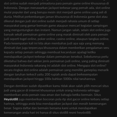
slot online sudah menjadi primadona para pemain game online khususnya di
Indonesia. Dengan menawarkan jackpot terbesar yang pernah ada, slot online
mulai populer dari yang berupa mesin slot menjadi game online uang asli di
dunia. Melihat perkembangan jaman khususnya di Indonesia game slot atau
dikenal dengan judi slot online sudah menjadi rahasia umum di setiap
masyarakat yang gemar bermain game ataupun mencari kegiatan sampingan
yang menguntungkan dan instant. Namun jangan salah, selain slot online juga
banyak sekali permainan game online yang marak diminati oleh para pemain
judi seperti togel online, poker online, casino online, ataupun tangkas online.
Pada kesempatan kali ini kita akan membahas judi apa saja yang memang
diminati dan juga terpercaya khususnya dalam memberikan pengalaman seru
kepada setiap pemain sehingga membuat kecanduan apalagi ketika
mendapatkan jackpot terbesar dalam permainan tersebut. Sebelumnya perlu
diketahui bahwa dari sekian jenis permainan judi online, yang paling diminati
masyarakat Indonesia sekarang ini adalah slot online. Mengapa slot online?
secara ringkas slot online adalah permainan yang memiliki gameplay menarik
dengan taruhan terkecil yaitu 200 rupiah anda dapat berkesempatan
mendapatkan jackpot hingga 100x bahkan 5000x nilai taruhannya.
Dengan demikian sudah dipastikan kamu tidak akan salah pilih mencari situs
judi yang gacor di internet khususnya untuk orang Indonesia sehingga
memberikan anda pemain rasa aman dan bahagia ketika bermain. Situs
Heyslot88
juga memberikan bocoran pola rtp slot gacor online terbaru setiap
harinya, sehingga anda bisa mendapatkan jackpot dan meraih kemenangan
besar. Segera daftar dan bermain bersama kami untuk mendapatkan
kemenangan anda hari ini hanya di situs slot88 resmi heyslot88.