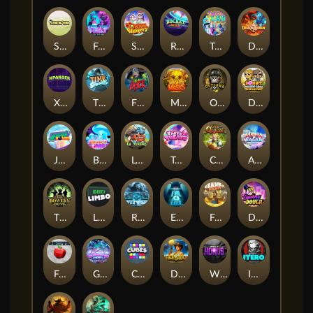
Stick'em
Feel The Beat
Snow Slingers
Rocket Reels
Twisted Lab
Dragon’s Domain
Xpander
Time Spinners
Fire My Laser
Mighty Masks
Outlasw Inc
Donut Division
Joker Bombs
BOUNCY BOMBS
Le Viking
Tasty Treats
Cash Quest
Alpha Eagle
The Bowery Boys
Limbo
Rise of Ymir
Evil Eyes
Frank's Farm
DONNY DOUGH
Frutz
Gronk's Gems
Cubes
Dawn of Kings
Wings of Horus
ITERO