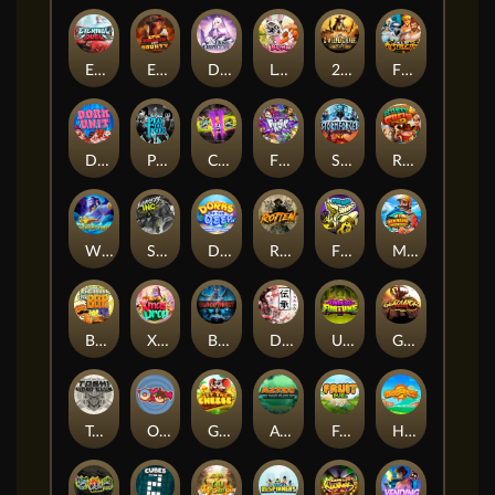
Eternal Duel
EPIC BULLETS & BOUNTY
Dusk Princess
Le Bunny
2 Wild 2 Die
Fist Of Destruction
Dork Unit
Pray for Three
Chaos Crew 2
Fighter Pit
Stormforged
Rusty & Curly
Wishbringer
Slayers Inc
Dorks of The Deep
Rotten
FRKN Bananas
Marlin Master
Benny The Beer
Xmas Drop
Bloodthirst
Densho
Undead Fortune
Gladiator Legends
Toshi Video Club
OmNom
Get The Cheese
Aztec Twist
Fruit Duel
Hop'n'Pop