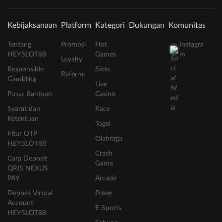
Kebijaksanaan
Platform
Kategori
Dukungan
Komunitas
Tentang
Promosi
Hot
Instagra
HEYSLOT88
Games
m
Loyalty
Responsible
Slots
Referral
Gambling
Live
Pusat Bantuan
Casino
Syarat dan
Race
Ketentuan
Togel
Fitur OTP
Olahraga
HEYSLOT88
Crash
Cara Deposit
Game
QRIS NEXUS
PAY
Arcade
Deposit Virtual
Poker
Account
E-Sports
HEYSLOT88