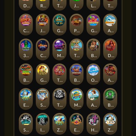
Darkside Prairie: Magical Beast
Raidmark
The Lost Book of Mummy’s Curse
Jumpasaurs
Leatherheads
The Jack & Rose
Crowned Corners
Junkyard Kings 2
Ghostly Hallows
Peek & Pounce
Gobstopper Grind
Avalanche
3 Arcane Cauldrons
Crownlings Clusters
Midnight Mirage
Tikitopia BoosterBelt
Bonnie's Buccaneers
Demon Queen
Buzz Patrol
Gearlab Genius
The Crime File
Behind Bars: Masterplan
Opa Santorini!
Arena of Iron
Epic Ze Zeus
Supreme Zeus
THE COUNT
MARLIN MASTERS: THE BIG HAUL
Aiko and the Wind Spirit
Booze Bash
SixSixSix
Invictus
Ze Zeus
Eye of Medusa
Hot Ross
Zeus Ze Zecond