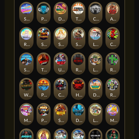
Superstar Sevens
PRAY FOR SIX
Danny Dollar
TOSHI WAYS CLUB
CIRCLE OF LIFE
ARMY OF ARES
RAINBOW PRINCESS
STEAMRUNNERS
SUN PRINCESS
SPEAR OF ATHENA
LE SANTA
CHAOS CREW 3
STORMBORN
THE WILDWOOD CURSE
Ultimate Slot of America
Reign of Rome
Le Bandit
Rad Maxx
Wanted Dead or a Wild
Phoenix
Cash Crew
Hounds Of Hell
Divine Drop
RIP City
Munchy Milo
Power of 10
Strength Of Hercules
Dynasty of Death
Le Digger
Magic Piggy OG