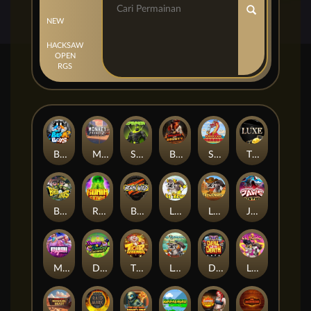
NEW
HACKSAW
OPEN
RGS
Beam Boys
Monkey Frenzy 2: Boss is Here!
Spinman
BULLETS AND BOUNTY
SMOKING DRAGON
The Luxe
BASH BROS
Ronin Stackways
Born Wild
LE ZEUS
LE COWBOY
JAWS OF JUSTICE
MIAMI MAYHEM
DONNY AND DANNY
TIGER LEGENDS
Le Fisherman
DEAL WITH DEATH
LE KING