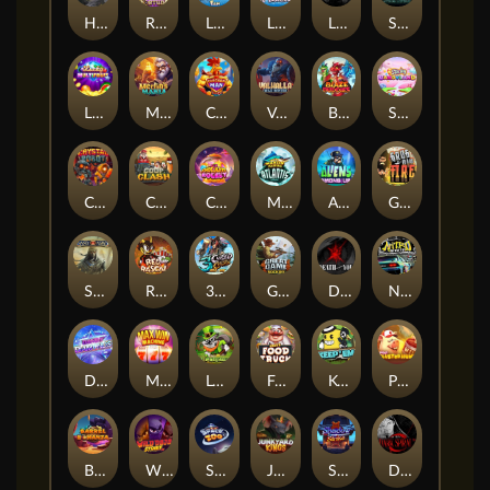
Hand of Anubis
Rise of Fortuna
LE FOOTBALL FAN
LE HOOLIGAN
Life and Death
Shadow Treasure
Lucky Multifruit
Merlin's Mania
Chicken Man
Valhalla: Wild Winter
Blaze Buddies
Sticky Candyland
Crystal Robot
Coop Clash
Chocolate Rocket
Marlin Masters Atlantis
Aliens Among Us
Grug Make Fire
Sand and Ashes
Red Rascal™
3 Cursed Chests™
Great Game Rockies
Death Becomes You
Nitro Nights
Dandy Diamonds
Max Win Machine
Le Prechaun
Fred's Food Truck
Keep 'em
Piggy Cluster Hunt
Barrel Bonanza
Wild Dojo Strike
Space Zoo
Junkyard Kings
Shadow Strike
Dark Spiral