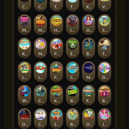
Chaos Crew
Cubes 2
Tai The Toad
The Respinners
Klowns
Vending Machine
Mystery Motel
Mayan Stackways
Harvest Wilds
Immortal Desire
Orb of Destiny
Stack'em
Keep 'em Cool
Magic Piggy
Pug Life
Eye of the Panda
Beast Below
Temple of Torment
Le Pharaoh
Let It Snow
Fear the Dark
Cash Compass
Miami Multiplier
Double Rainbow
Warrior Ways
Cursed Seas
King Carrot
Break Bones
Forest Fortune
Buffalo Stack'n'Sync
Dark Summoning
Cloud Princess
Shaolin Master
Book of Time
Drop'em
Jelly Slice