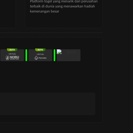
Platform togel yang menarik dari perusahan
terbaik di dunia yang menawarkan hadiah
kemenangan besar