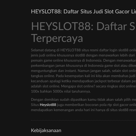
HEYSLOT88: Daftar Situs Judi Slot Gacor L
HEYSLOT88: Daftar Sit
Terpercaya
Selamat datang di HEYSLOT88 situs resmi daftar login slot88 onl
jenis judi online khususnya slot88 dengan menawarkan lebih dari 8
pemain game online khususnya di Indonesia. Dengan menawarkan ja
perkembangan jaman khususnya di Indonesia game slot atau diken
menguntungkan dan instant. Namun jangan salah, selain slot onlin
tangkas online. Pada kesempatan kali ini kita akan membahas j
kecanduan apalagi ketika mendapatkan jackpot terbesar dalam perm
adalah slot online. Mengapa slot online? secara ringkas slot on
100x bahkan 5000x nilai taruhannya.
Dengan demikian sudah dipastikan kamu tidak akan salah pilih me
Situs
Heyslot88
juga memberikan bocoran pola rtp slot gacor onl
mendapatkan kemenangan anda hari ini hanya di situs slot88 resm
Kebijaksanaan