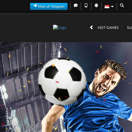
Main di Telegram
HOT GAMES
SL