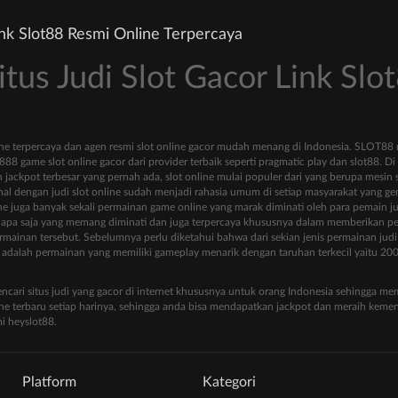
ink Slot88 Resmi Online Terpercaya
us Judi Slot Gacor Link Slo
ine terpercaya dan agen resmi slot online gacor mudah menang di Indonesia. SLOT88 
88 game slot online gacor dari provider terbaik seperti pragmatic play dan slot88. D
ckpot terbesar yang pernah ada, slot online mulai populer dari yang berupa mesin sl
al dengan judi slot online sudah menjadi rahasia umum di setiap masyarakat yang 
e juga banyak sekali permainan game online yang marak diminati oleh para pemain judi
udi apa saja yang memang diminati dan juga terpercaya khususnya dalam memberikan 
ainan tersebut. Sebelumnya perlu diketahui bahwa dari sekian jenis permainan judi o
line adalah permainan yang memiliki gameplay menarik dengan taruhan terkecil yaitu
ncari situs judi yang gacor di internet khususnya untuk orang Indonesia sehingga m
ine terbaru setiap harinya, sehingga anda bisa mendapatkan jackpot dan meraih keme
i heyslot88.
Platform
Kategori