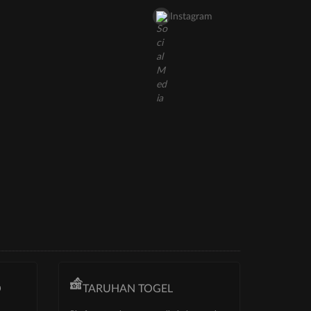
Instagram
O
TARUHAN TOGEL