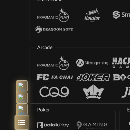
Arcade
Poker
E